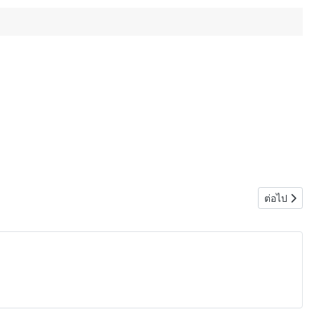
เนื้อหาถัด
ต่อไป